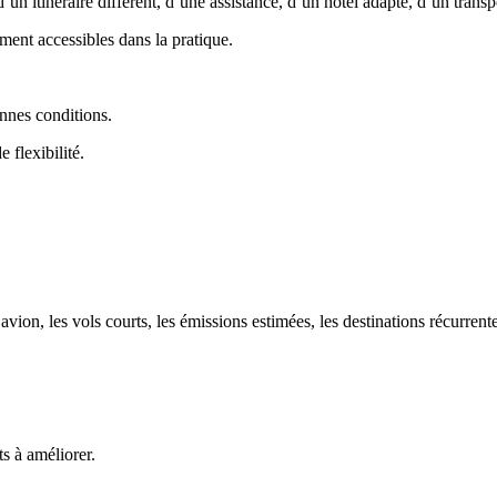
 itinéraire différent, d’une assistance, d’un hôtel adapté, d’un transpo
ent accessibles dans la pratique.
nnes conditions.
 flexibilité.
’avion, les vols courts, les émissions estimées, les destinations récurrente
s à améliorer.